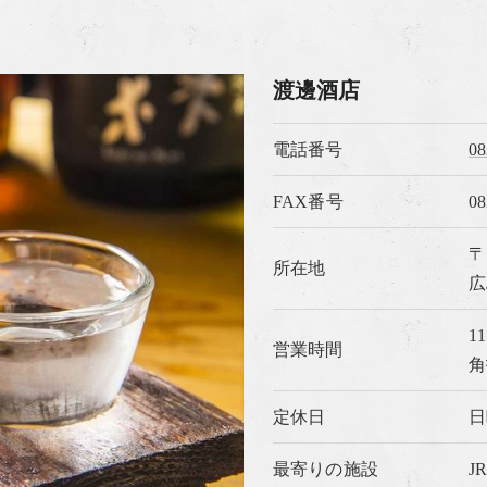
渡邊酒店
電話番号
08
FAX番号
08
〒
所在地
広
11
営業時間
角
定休日
日
最寄りの施設
J