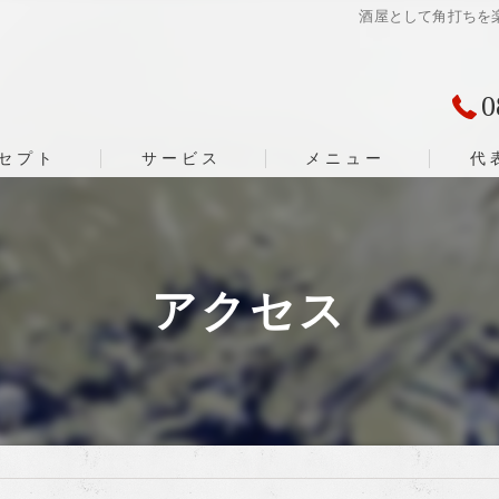
酒屋として角打ちを
0
セプト
サービス
メニュー
代
アクセス